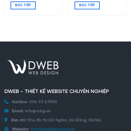
ĐỌC TIẾP
ĐỌC TIẾP
DWEB - THIẾT KẾ WEBSITE CHUYÊN NGHIỆP
Hotline:
096 93 67890
Email:
info@tidigi.vn
Địa chỉ:
Khu đô thị Đô Nghĩa, Hà Đông, Hà Nội
Website:
thietkewebgiare.pro.vn