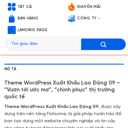
TẤT CẢ
KHUYẾN MÃI
BÁN HÀNG
CÔNG TY
LANDING PAGE
Tìm
kiếm:
MÔ TẢ
Theme WordPress Xuất Khẩu Lao Động 09 –
“Vươn tới ước mơ”, “chinh phục” thị trường
quốc tế
Theme WordPress Xuất Khẩu Lao Động 09
, được xây
dựng trên nền tảng Flatsome, là giải pháp hoàn hảo để
bạn tạo dựng một website chuyên nghiệp và tin cậy