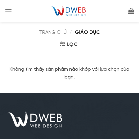
Bỏ
qua
nội
dung
TRANG CHỦ
/
GIÁO DỤC
LỌC
Không tìm thấy sản phẩm nào khớp với lựa chọn của
bạn.