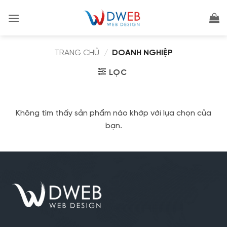
Bỏ
qua
nội
dung
TRANG CHỦ
/
DOANH NGHIỆP
LỌC
Không tìm thấy sản phẩm nào khớp với lựa chọn của
bạn.