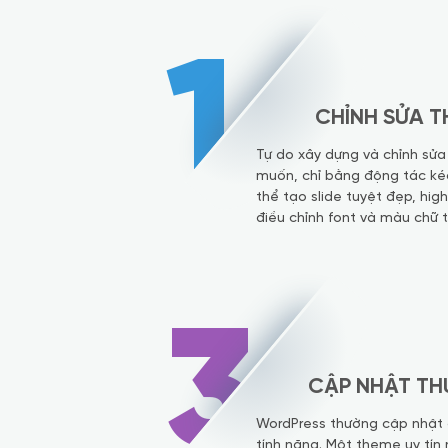
1
CHỈNH SỬA T
Tự do xây dựng và chỉnh sử
muốn, chỉ bằng động tác ké
thể tạo slide tuyệt đẹp, high
điều chỉnh font và màu chữ 
3
CẬP NHẬT TH
WordPress thường cập nhật 
tính năng. Một theme uy tín