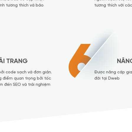
nh tương thích và bảo
tương thích với các
6
ẢI TRANG
NÂNG
bởi code sạch và đơn giản.
Được nâng cấp gia
g điểm quan trọng bởi tốc
đời tại Dweb
ớn đến SEO và trải nghiệm