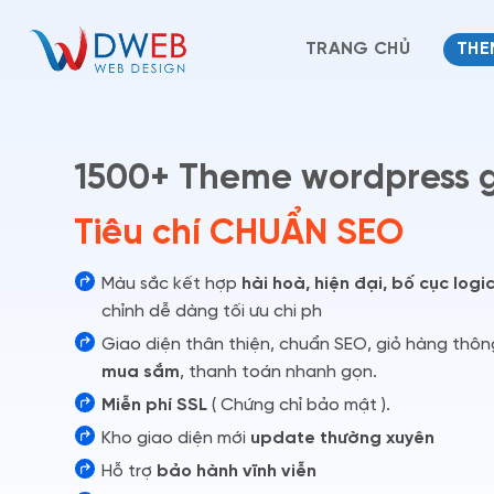
Bỏ
qua
TRANG CHỦ
THE
nội
dung
1500+ Theme wordpress g
Tiêu chí
Màu sắc kết hợp
hài hoà, hiện đại, bố cục logi
chỉnh dễ dàng tối ưu chi ph
Giao diện thân thiện, chuẩn SEO, giỏ hàng thô
mua sắm
, thanh toán nhanh gọn.
Miễn phí SSL
( Chứng chỉ bảo mật ).
Kho giao diện mới
update thường xuyên
Hỗ trợ
bảo hành vĩnh viễn