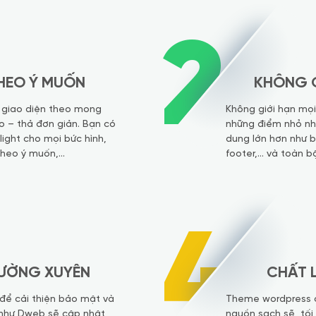
2
HEO Ý MUỐN
KHÔNG G
a giao diện theo mong
Không giới hạn mọi
o – thả đơn giản. Bạn có
những điểm nhỏ nh
light cho mọi bức hình,
dung lớn hơn như b
theo ý muốn,…
footer,… và toàn b
4
ƯỜNG XUYÊN
CHẤT 
để cải thiện bảo mật và
Theme wordpress c
 như Dweb sẽ cập nhật
nguồn sạch sẽ, tối