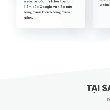
website của mình lên top tìm
websi
kiếm của Google và tiếp cận
hàng triệu khách hàng tiềm
năng.
TẠI 
D