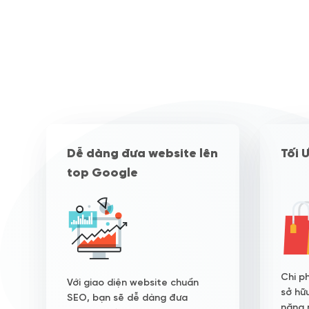
Dễ dàng đưa website lên
Tối 
top Google
Chi ph
Với giao diện website chuẩn
sở hữ
SEO, bạn sẽ dễ dàng đưa
năng 