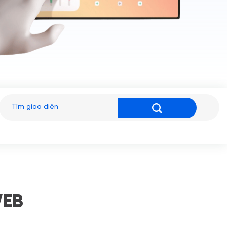
Tìm
kiếm:
WEB