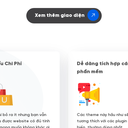
Xem thêm giao diện
Ưu Chi Phí
Dễ dàng tích hợp cá
phần mềm
í bỏ ra ít nhưng bạn vẫn
Các theme này hầu như s
u được website có đủ tính
tương thích với các plugin
mong muốn không khác gì
biến, thường dùng nhất.