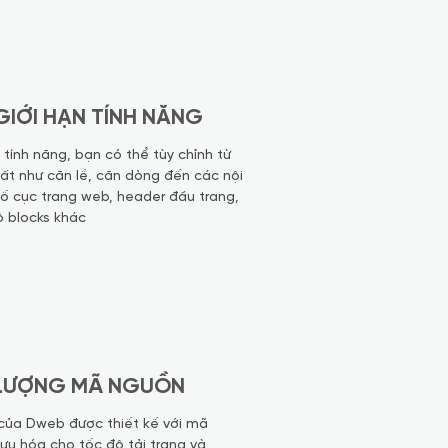
IỚI HẠN TÍNH NĂNG
 tính năng, bạn có thể tùy chỉnh từ
ất như căn lề, căn dòng đến các nội
ố cục trang web, header đầu trang,
ộ blocks khác
LƯỢNG MÃ NGUỒN
ủa Dweb được thiết kế với mã
 ưu hóa cho tốc độ tải trang và