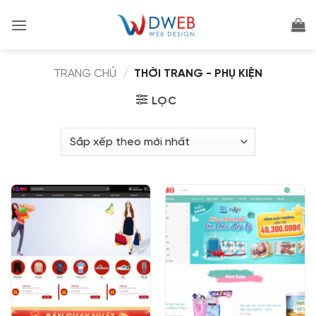
Bỏ
qua
nội
dung
TRANG CHỦ
/
THỜI TRANG - PHỤ KIỆN
LỌC