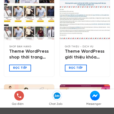
SHOP BÁN HÀNG
GIỚI THIỆU - DỊCH VỤ
Theme WordPress
Theme WordPress
shop thời trang
giới thiệu khóa
nam
học kinh doanh
ĐỌC TIẾP
ĐỌC TIẾP
online
Gọi điện
Chat Zalo
Messenger