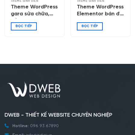
THEME SINH VIÊN
THEME SINH VIÊN
Theme WordPress
Theme WordPress
gara sửa chữa,
Elementor bán đồ
bảo dưỡng ô tô
công nghệ 06
ĐỌC TIẾP
ĐỌC TIẾP
DWEB - THIẾT KẾ WEBSITE CHUYÊN NGHIỆP
Hotline:
096 93 67890