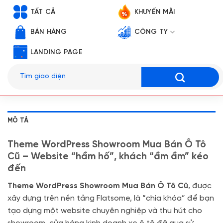
TẤT CẢ
KHUYẾN MÃI
BÁN HÀNG
CÔNG TY
LANDING PAGE
Tìm
kiếm:
MÔ TẢ
Theme WordPress Showroom Mua Bán Ô Tô
Cũ – Website “hầm hố”, khách “ầm ầm” kéo
đến
Theme WordPress Showroom Mua Bán Ô Tô Cũ
, được
xây dựng trên nền tảng Flatsome, là “chìa khóa” để bạn
tạo dựng một website chuyên nghiệp và thu hút cho