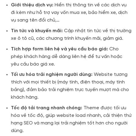
Giới thiệu dịch vụ:
Hiển thị thông tin về các dịch vụ
đi kèm như hỗ trợ vay vốn mua xe, bảo hiểm xe, dịch
vụ sang tên đổi chủ,…
Tin tức và khuyến mãi:
Cập nhật tin tức về thị trường
xe ô tô cũ, các chương trình khuyến mãi, giảm giá.
Tích hợp form liên hệ và yêu cầu báo giá:
Cho
phép khách hàng dễ dàng liên hệ để tư vấn hoặc
yêu cầu báo giá xe.
Tối ưu hóa trải nghiệm người dùng:
Website tương
thích với mọi thiết bị (máy tính, điện thoại, máy tính
bảng), đảm bảo trải nghiệm trực tuyến mượt mà cho
khách hàng.
Tốc độ tải trang nhanh chóng:
Theme được tối ưu
hóa về tốc độ, giúp website load nhanh, cải thiện thứ
hạng SEO và mang lại trải nghiệm tốt hơn cho người
dùng.