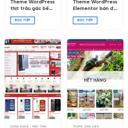
Theme WordPress
Theme WordPress
thịt trâu gác bếp,
Elementor bán đồ
bò một nắng
trang trí, quà
ĐỌC TIẾP
ĐỌC TIẾP
tặng
HẾT HÀNG
CÔNG NGHỆ - MÁY TÍNH
THEME SINH VIÊN