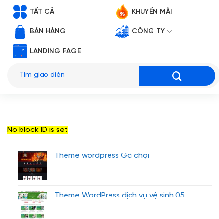
TẤT CẢ
KHUYẾN MÃI
BÁN HÀNG
CÔNG TY
LANDING PAGE
Tìm
kiếm:
No block ID is set
Theme wordpress Gà chọi
Theme WordPress dịch vụ vệ sinh 05