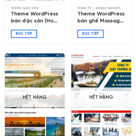
THEME SINH VIÊN
CÔNG TY - DOANH NGHIỆP
Theme WordPress
Theme WordPress
bán đặc sản (Hoa
bán ghế Massage,
Ban Food)
máy chạy bộ
ĐỌC TIẾP
ĐỌC TIẾP
HẾT HÀNG
HẾT HÀNG