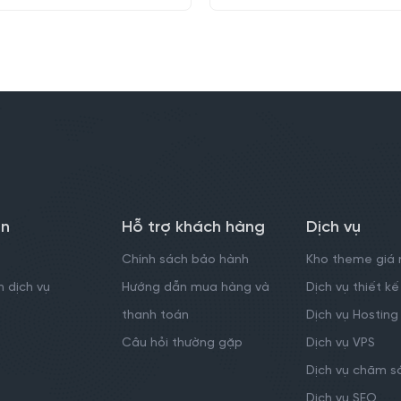
in
Hỗ trợ khách hàng
Dịch vụ
Chính sách bảo hành
Kho theme giá 
 dịch vụ
Hướng dẫn mua hàng và
Dịch vụ thiết 
thanh toán
Dịch vụ Hosting
Câu hỏi thường gặp
Dịch vụ VPS
Dịch vụ chăm s
Dịch vụ SEO