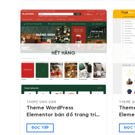
HẾT HÀNG
THEME SINH VIÊN
THEME S
Theme WordPress
Theme
Elementor bán đồ trang trí,
Eleme
quà tặng
nghệ 
ĐỌC TIẾP
ĐỌC T