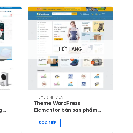
HẾT HÀNG
THEME SINH VIÊN
Theme WordPress
g
Elementor bán sản phẩm
mẹ và bé 04
ĐỌC TIẾP