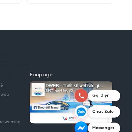
Fanpage
rẻ
kế web
Gọi điện
Chat Zalo
óc website
Messenger