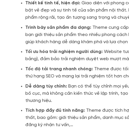
Thiết kế tinh tế, hiện đại:
Giao diện với phong cá
bật vẻ đẹp và sự tinh tế của sản phẩm nội thất. 
phẩm rộng rãi, tạo ấn tượng sang trọng và chuy
Trình bày sản phẩm đa dạng:
Theme cung cấp n
bạn giới thiệu sản phẩm theo nhiều phong cách k
giúp khách hàng dễ dàng khám phá và lựa chọn
Tối ưu hóa trải nghiệm người dùng:
Website tươn
bảng), đảm bảo trải nghiệm duyệt web mượt mà
Tốc độ tải trang nhanh chóng:
Theme được tối ư
thứ hạng SEO và mang lại trải nghiệm tốt hơn ch
Dễ dàng tùy chỉnh:
Bạn có thể tùy chỉnh mọi yếu
bố cục, mà không cần kiến thức về lập trình, 
thương hiệu.
Tích hợp đầy đủ tính năng:
Theme được tích hợp
thất, bao gồm: giới thiệu sản phẩm, danh mục sản
đăng ký nhận tư vấn,…