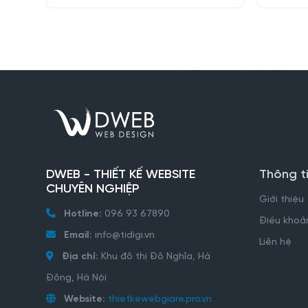
DWEB - THIẾT KẾ WEBSITE
Thông t
CHUYÊN NGHIỆP
Giới thiệu
Hotline:
096 93 67890
Điều khoản
Email:
info@tidigi.vn
Liên hệ
Địa chỉ:
Khu đô thị Đô Nghĩa, Hà
Đông, Hà Nội
Website:
thietkewebgiare.pro.vn