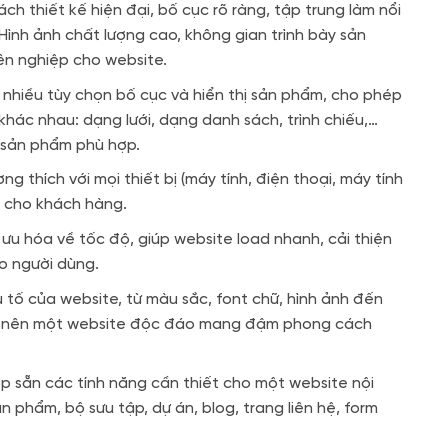
ch thiết kế hiện đại, bố cục rõ ràng, tập trung làm nổi
Hình ảnh chất lượng cao, không gian trình bày sản
ên nghiệp cho website.
hiều tùy chọn bố cục và hiển thị sản phẩm, cho phép
hác nhau: dạng lưới, dạng danh sách, trình chiếu,…
 sản phẩm phù hợp.
g thích với mọi thiết bị (máy tính, điện thoại, máy tính
 cho khách hàng.
u hóa về tốc độ, giúp website load nhanh, cải thiện
o người dùng.
 tố của website, từ màu sắc, font chữ, hình ảnh đến
tạo nên một website độc đáo mang đậm phong cách
 sẵn các tính năng cần thiết cho một website nội
 phẩm, bộ sưu tập, dự án, blog, trang liên hệ, form