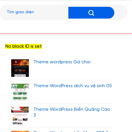
Tìm
kiếm:
No block ID is set
Theme wordpress Gà chọi
Theme WordPress dịch vụ vệ sinh 05
Theme WordPress Biển Quảng Cáo
3