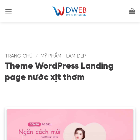
Bỏ
qua
nội
dung
TRANG CHỦ
/
MỸ PHẨM - LÀM ĐẸP
Theme WordPress Landing
page nước xịt thơm