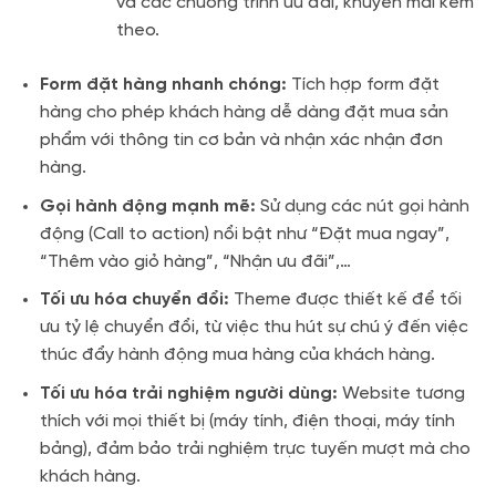
và các chương trình ưu đãi, khuyến mãi kèm
theo.
Form đặt hàng nhanh chóng:
Tích hợp form đặt
hàng cho phép khách hàng dễ dàng đặt mua sản
phẩm với thông tin cơ bản và nhận xác nhận đơn
hàng.
Gọi hành động mạnh mẽ:
Sử dụng các nút gọi hành
động (Call to action) nổi bật như “Đặt mua ngay”,
“Thêm vào giỏ hàng”, “Nhận ưu đãi”,…
Tối ưu hóa chuyển đổi:
Theme được thiết kế để tối
ưu tỷ lệ chuyển đổi, từ việc thu hút sự chú ý đến việc
thúc đẩy hành động mua hàng của khách hàng.
Tối ưu hóa trải nghiệm người dùng:
Website tương
thích với mọi thiết bị (máy tính, điện thoại, máy tính
bảng), đảm bảo trải nghiệm trực tuyến mượt mà cho
khách hàng.