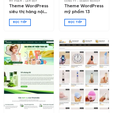
MỸ PHẨM - LÀM ĐẸP
CÔNG TY - DOANH NGHIỆP
Theme WordPress
Theme WordPress
siêu thị hàng nội
mỹ phẩm 13
địa Nhật
ĐỌC TIẾP
ĐỌC TIẾP