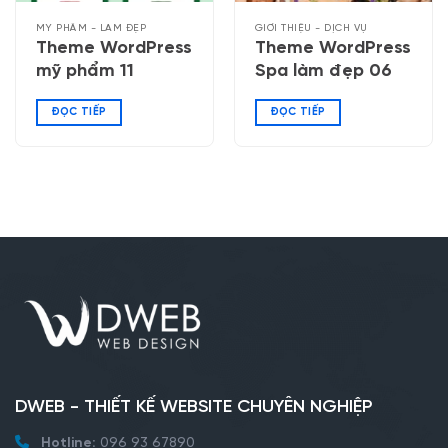
MỸ PHẨM - LÀM ĐẸP
GIỚI THIỆU - DỊCH VỤ
Theme WordPress
Theme WordPress
mỹ phẩm 11
Spa làm đẹp 06
ĐỌC TIẾP
ĐỌC TIẾP
DWEB - THIẾT KẾ WEBSITE CHUYÊN NGHIỆP
Hotline:
096 93 67890