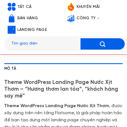
TẤT CẢ
KHUYẾN MÃI
BÁN HÀNG
CÔNG TY
LANDING PAGE
Tìm
kiếm:
MÔ TẢ
Theme WordPress Landing Page Nước Xịt
Thơm – “Hương thơm lan tỏa”, “khách hàng
say mê”
Theme WordPress Landing Page Nước Xịt Thơm
, được
xây dựng trên nền tảng Flatsome, là giải pháp hoàn hảo
để bạn tạo dựng một landing page chuyên nghiệp và