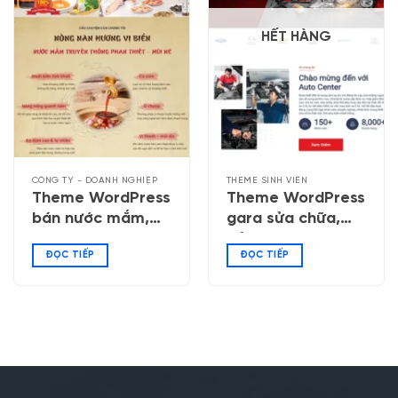
HẾT HÀNG
CÔNG TY - DOANH NGHIỆP
THEME SINH VIÊN
Theme WordPress
Theme WordPress
bán nước mắm,
gara sửa chữa,
nước tương
bảo dưỡng ô tô
ĐỌC TIẾP
ĐỌC TIẾP