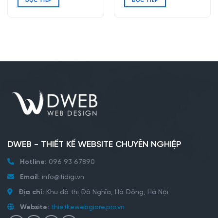
ĐỌC TIẾP
ĐỌC TIẾP
DWEB - THIẾT KẾ WEBSITE CHUYÊN NGHIỆP
Hotline:
096 93 67890
Email:
info@tidigi.vn
Địa chỉ:
Khu đô thị Đô Nghĩa, Hà Đông, Hà Nội
Website:
thietkewebgiare.pro.vn