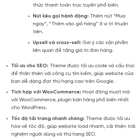
thức thanh toán trực tuyến phổ biến.
Nút kêu gọi hành động:
Thêm nút “Mua
ngay”, “Thêm vào giỏ hàng” ở vị trí thuận
tiện.
Upsell và cross-sell:
Gợi ý các sản phẩm
liên quan để tăng giá trị đơn hàng.
Tối ưu cho SEO:
Theme được tối ưu code và cấu trúc
để thân thiện với công cụ tìm kiếm, giúp website của
bạn dễ dàng đạt thứ hạng cao trên Google.
Tích hợp với WooCommerce:
Hoạt động mượt mà
với WooCommerce, plugin bán hàng phổ biến nhất
cho WordPress.
Tốc độ tải trang nhanh chóng:
Theme được tối ưu
hóa về tốc độ, giúp website load nhanh, cải thiện trải
nghiệm người dùng và thứ hạng SEO.