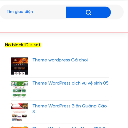
Tìm
kiếm:
No block ID is set
Theme wordpress Gà chọi
Theme WordPress dịch vụ vệ sinh 05
Theme WordPress Biển Quảng Cáo
3