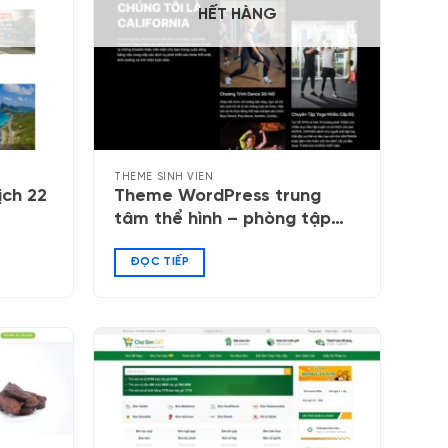
HẾT HÀNG
THEME SINH VIÊN
ịch 22
Theme WordPress trung
tâm thể hình – phòng tập
gym 04
ĐỌC TIẾP