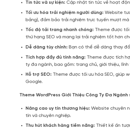
Tin tức và sự kiện:
Cập nhật tin tức về hoạt động
Tối ưu hóa trải nghiệm người dùng:
Website tươn
bảng), đảm bảo trải nghiệm trực tuyến mượt mà
Tốc độ tải trang nhanh chóng:
Theme được tối ư
thứ hạng SEO và mang lại trải nghiệm tốt hơn ch
Dễ dàng tùy chỉnh:
Bạn có thể dễ dàng thay đổi
Tích hợp đầy đủ tính năng:
Theme được tích hợp
ty đa ngành, bao gồm: trang chủ, giới thiệu, lĩnh 
Hỗ trợ SEO:
Theme được tối ưu hóa SEO, giúp w
Google.
Theme WordPress Giới Thiệu Công Ty Đa Ngành 
Nâng cao uy tín thương hiệu:
Website chuyên ng
tín và chuyên nghiệp.
Thu hút khách hàng tiềm năng:
Thiết kế ấn tượ