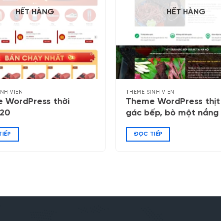
HẾT HÀNG
HẾT HÀNG
INH VIÊN
THEME SINH VIÊN
 WordPress thời
Theme WordPress thịt
 20
gác bếp, bò một nắng
IẾP
ĐỌC TIẾP