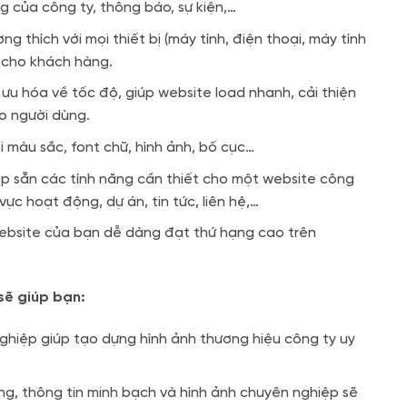
 của công ty, thông báo, sự kiện,…
g thích với mọi thiết bị (máy tính, điện thoại, máy tính
 cho khách hàng.
u hóa về tốc độ, giúp website load nhanh, cải thiện
o người dùng.
 màu sắc, font chữ, hình ảnh, bố cục…
 sẵn các tính năng cần thiết cho một website công
vực hoạt động, dự án, tin tức, liên hệ,…
ebsite của bạn dễ dàng đạt thứ hạng cao trên
sẽ giúp bạn:
hiệp giúp tạo dựng hình ảnh thương hiệu công ty uy
ng, thông tin minh bạch và hình ảnh chuyên nghiệp sẽ