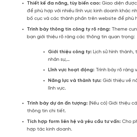
Thiết kế đa năng, tùy biến cao:
Giao diện được 
để phù hợp với nhiều lĩnh vực kinh doanh khác nh
bố cục và các thành phần trên website để phù h
Trình bày thông tin công ty rõ ràng:
Theme cung 
bạn giới thiệu rõ ràng các thông tin quan trọng:
Giới thiệu công ty:
Lịch sử hình thành, 
nhân sự,…
Lĩnh vực hoạt động:
Trình bày rõ ràng v
Năng lực và thành tựu:
Giới thiệu về n
lĩnh vực.
Trình bày dự án ấn tượng:
(Nếu có) Giới thiệu c
thông tin chi tiết.
Tích hợp form liên hệ và yêu cầu tư vấn:
Cho ph
hợp tác kinh doanh.