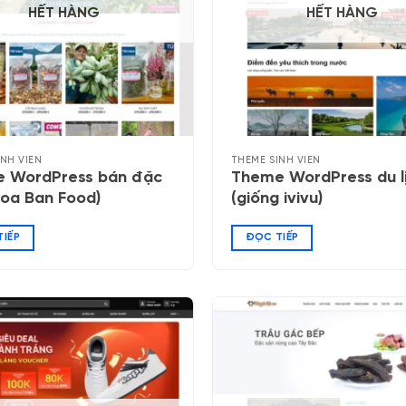
HẾT HÀNG
HẾT HÀNG
INH VIÊN
THEME SINH VIÊN
 WordPress bán đặc
Theme WordPress du l
Hoa Ban Food)
(giống ivivu)
IẾP
ĐỌC TIẾP