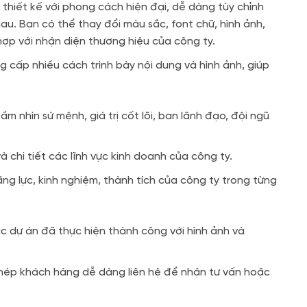
thiết kế với phong cách hiện đại, dễ dàng tùy chỉnh
au. Bạn có thể thay đổi màu sắc, font chữ, hình ảnh,
ợp với nhận diện thương hiệu của công ty.
cấp nhiều cách trình bày nội dung và hình ảnh, giúp
tầm nhìn sứ mệnh, giá trị cốt lõi, ban lãnh đạo, đội ngũ
à chi tiết các lĩnh vực kinh doanh của công ty.
ăng lực, kinh nghiệm, thành tích của công ty trong từng
ác dự án đã thực hiện thành công với hình ảnh và
ép khách hàng dễ dàng liên hệ để nhận tư vấn hoặc