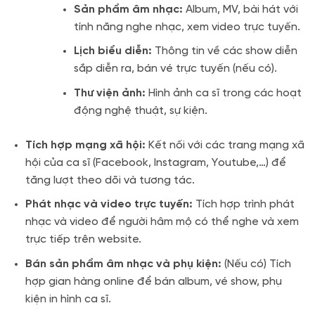
Sản phẩm âm nhạc:
Album, MV, bài hát với
tính năng nghe nhạc, xem video trực tuyến.
Lịch biểu diễn:
Thông tin về các show diễn
sắp diễn ra, bán vé trực tuyến (nếu có).
Thư viện ảnh:
Hình ảnh ca sĩ trong các hoạt
động nghệ thuật, sự kiện.
Tích hợp mạng xã hội:
Kết nối với các trang mạng xã
hội của ca sĩ (Facebook, Instagram, Youtube,…) để
tăng lượt theo dõi và tương tác.
Phát nhạc và video trực tuyến:
Tích hợp trình phát
nhạc và video để người hâm mộ có thể nghe và xem
trực tiếp trên website.
Bán sản phẩm âm nhạc và phụ kiện:
(Nếu có) Tích
hợp gian hàng online để bán album, vé show, phụ
kiện in hình ca sĩ.