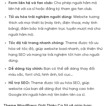
Form liên hệ và fan club:
Cho phép người hâm mộ
liên hệ với ca sĩ hoặc đăng ký tham gia fan club.
Tối ưu hóa trải nghiệm người dùng:
Website tương
thích với mọi thiết bị (máy tính, điện thoại, máy tính
bảng), đảm bảo trải nghiệm trực tuyến mượt mà cho
người hâm mộ.
Tốc độ tải trang nhanh chóng:
Theme được tối ưu
hóa về tốc độ, giúp website load nhanh, cải thiện thứ
hạng SEO và mang lại trải nghiệm tốt hơn cho người
dùng.
Dễ dàng tùy chỉnh:
Bạn có thể dễ dàng thay đổi
màu sắc, font chữ, hình ảnh, bố cục…
Hỗ trợ SEO:
Theme được tối ưu hóa SEO, giúp
website của bạn dễ dàng đạt thứ hạng cao trên
Google khi người hâm mộ tìm kiếm tên ca sĩ.
Theme WordPress Giới Thiệu Ca Sỹ sẽ giúp bạn: