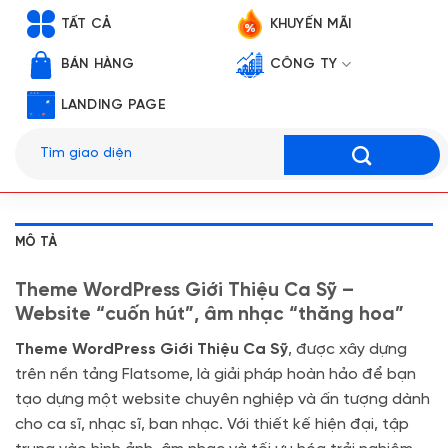
TẤT CẢ
KHUYẾN MÃI
BÁN HÀNG
CÔNG TY
LANDING PAGE
Tìm
kiếm:
MÔ TẢ
Theme WordPress Giới Thiệu Ca Sỹ –
Website “cuốn hút”, âm nhạc “thăng hoa”
Theme WordPress Giới Thiệu Ca Sỹ
, được xây dựng
trên nền tảng Flatsome, là giải pháp hoàn hảo để bạn
tạo dựng một website chuyên nghiệp và ấn tượng dành
cho ca sĩ, nhạc sĩ, ban nhạc. Với thiết kế hiện đại, tập