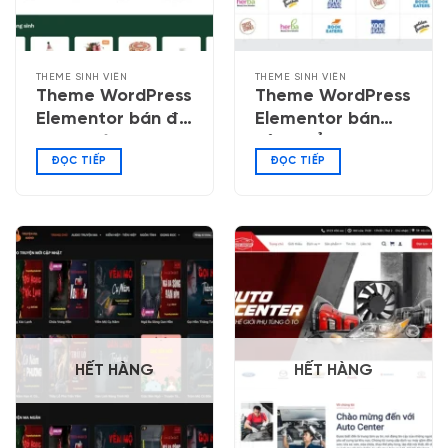
THEME SINH VIÊN
THEME SINH VIÊN
Theme WordPress
Theme WordPress
Elementor bán đồ
Elementor bán
trang trí, quà
sản phẩm mẹ và
ĐỌC TIẾP
ĐỌC TIẾP
tặng
bé 04
HẾT HÀNG
HẾT HÀNG