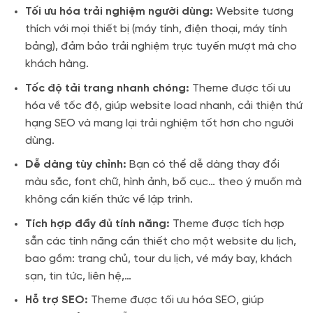
Tối ưu hóa trải nghiệm người dùng:
Website tương
thích với mọi thiết bị (máy tính, điện thoại, máy tính
bảng), đảm bảo trải nghiệm trực tuyến mượt mà cho
khách hàng.
Tốc độ tải trang nhanh chóng:
Theme được tối ưu
hóa về tốc độ, giúp website load nhanh, cải thiện thứ
hạng SEO và mang lại trải nghiệm tốt hơn cho người
dùng.
Dễ dàng tùy chỉnh:
Bạn có thể dễ dàng thay đổi
màu sắc, font chữ, hình ảnh, bố cục… theo ý muốn mà
không cần kiến thức về lập trình.
Tích hợp đầy đủ tính năng:
Theme được tích hợp
sẵn các tính năng cần thiết cho một website du lịch,
bao gồm: trang chủ, tour du lịch, vé máy bay, khách
sạn, tin tức, liên hệ,…
Hỗ trợ SEO:
Theme được tối ưu hóa SEO, giúp