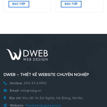
ĐỌC TIẾP
ĐỌC TIẾP
DWEB - THIẾT KẾ WEBSITE CHUYÊN NGHIỆP
Hotline:
096 93 67890
Email:
info@tidigi.vn
Địa chỉ:
Khu đô thị Đô Nghĩa, Hà Đông, Hà Nội
Website:
thietkewebgiare.pro.vn