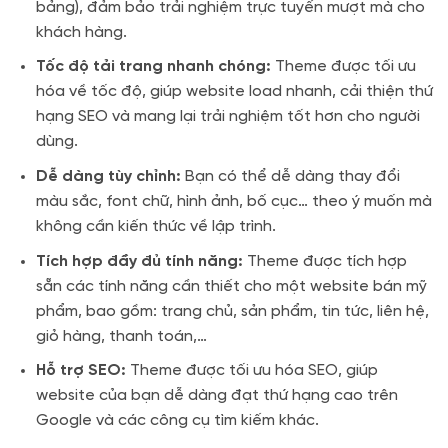
bảng), đảm bảo trải nghiệm trực tuyến mượt mà cho
khách hàng.
Tốc độ tải trang nhanh chóng:
Theme được tối ưu
hóa về tốc độ, giúp website load nhanh, cải thiện thứ
hạng SEO và mang lại trải nghiệm tốt hơn cho người
dùng.
Dễ dàng tùy chỉnh:
Bạn có thể dễ dàng thay đổi
màu sắc, font chữ, hình ảnh, bố cục… theo ý muốn mà
không cần kiến thức về lập trình.
Tích hợp đầy đủ tính năng:
Theme được tích hợp
sẵn các tính năng cần thiết cho một website bán mỹ
phẩm, bao gồm: trang chủ, sản phẩm, tin tức, liên hệ,
giỏ hàng, thanh toán,…
Hỗ trợ SEO:
Theme được tối ưu hóa SEO, giúp
website của bạn dễ dàng đạt thứ hạng cao trên
Google và các công cụ tìm kiếm khác.