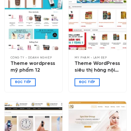
CÔNG TY - DOANH NGHIỆP
MỸ PHẨM - LÀM ĐẸP
Theme wordpress
Theme WordPress
mỹ phẩm 12
siêu thị hàng nội
địa Nhật
ĐỌC TIẾP
ĐỌC TIẾP