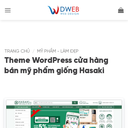
Bỏ
qua
nội
dung
TRANG CHỦ
/
MỸ PHẨM - LÀM ĐẸP
Theme WordPress cửa hàng
bán mỹ phẩm giống Hasaki