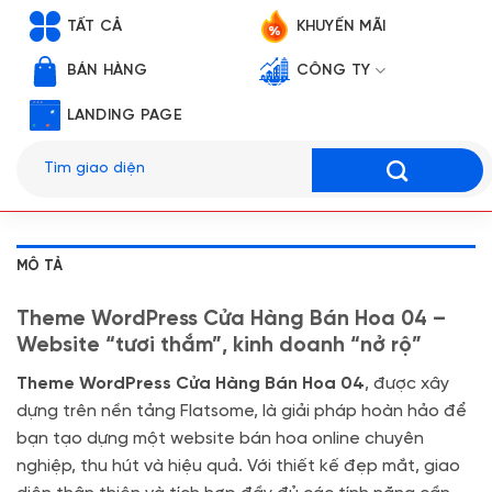
TẤT CẢ
KHUYẾN MÃI
BÁN HÀNG
CÔNG TY
LANDING PAGE
Tìm
kiếm:
MÔ TẢ
Theme WordPress Cửa Hàng Bán Hoa 04 –
Website “tươi thắm”, kinh doanh “nở rộ”
Theme WordPress Cửa Hàng Bán Hoa 04
, được xây
dựng trên nền tảng Flatsome, là giải pháp hoàn hảo để
bạn tạo dựng một website bán hoa online chuyên
nghiệp, thu hút và hiệu quả. Với thiết kế đẹp mắt, giao