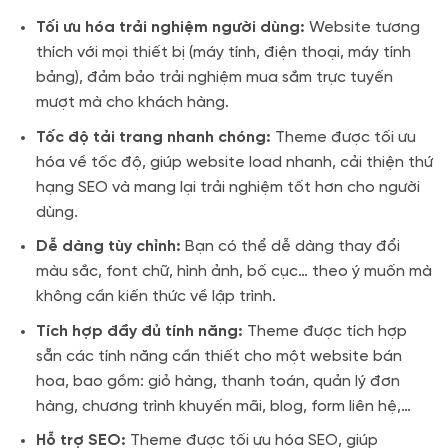
Tối ưu hóa trải nghiệm người dùng:
Website tương
thích với mọi thiết bị (máy tính, điện thoại, máy tính
bảng), đảm bảo trải nghiệm mua sắm trực tuyến
mượt mà cho khách hàng.
Tốc độ tải trang nhanh chóng:
Theme được tối ưu
hóa về tốc độ, giúp website load nhanh, cải thiện thứ
hạng SEO và mang lại trải nghiệm tốt hơn cho người
dùng.
Dễ dàng tùy chỉnh:
Bạn có thể dễ dàng thay đổi
màu sắc, font chữ, hình ảnh, bố cục… theo ý muốn mà
không cần kiến thức về lập trình.
Tích hợp đầy đủ tính năng:
Theme được tích hợp
sẵn các tính năng cần thiết cho một website bán
hoa, bao gồm: giỏ hàng, thanh toán, quản lý đơn
hàng, chương trình khuyến mãi, blog, form liên hệ,…
Hỗ trợ SEO:
Theme được tối ưu hóa SEO, giúp