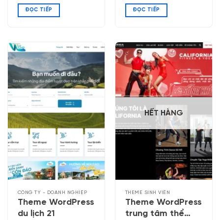
sản phẩm mẹ và
ĐỌC TIẾP
ĐỌC TIẾP
bé 04
HẾT HÀNG
CÔNG TY - DOANH NGHIỆP
THEME SINH VIÊN
Theme WordPress
Theme WordPress
du lịch 21
trung tâm thể