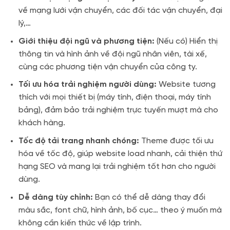
về mạng lưới vận chuyển, các đối tác vận chuyển, đại
lý,…
Giới thiệu đội ngũ và phương tiện:
(Nếu có) Hiển thị
thông tin và hình ảnh về đội ngũ nhân viên, tài xế,
cùng các phương tiện vận chuyển của công ty.
Tối ưu hóa trải nghiệm người dùng:
Website tương
thích với mọi thiết bị (máy tính, điện thoại, máy tính
bảng), đảm bảo trải nghiệm trực tuyến mượt mà cho
khách hàng.
Tốc độ tải trang nhanh chóng:
Theme được tối ưu
hóa về tốc độ, giúp website load nhanh, cải thiện thứ
hạng SEO và mang lại trải nghiệm tốt hơn cho người
dùng.
Dễ dàng tùy chỉnh:
Bạn có thể dễ dàng thay đổi
màu sắc, font chữ, hình ảnh, bố cục… theo ý muốn mà
không cần kiến thức về lập trình.