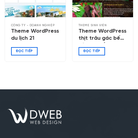
CÔNG TY - DOANH NGHIỆP
THEME SINH VIÊN
Theme WordPress
Theme WordPress
du lịch 21
thịt trâu gác bếp,
bò một nắng
ĐỌC TIẾP
ĐỌC TIẾP