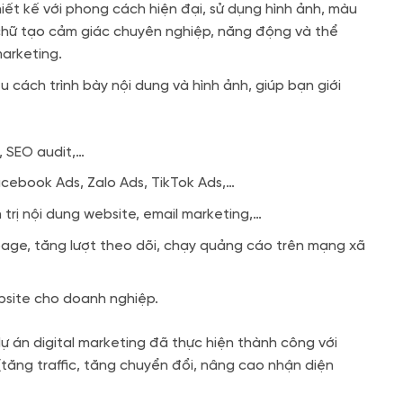
iết kế với phong cách hiện đại, sử dụng hình ảnh, màu
chữ tạo cảm giác chuyên nghiệp, năng động và thể
marketing.
cách trình bày nội dung và hình ảnh, giúp bạn giới
, SEO audit,…
cebook Ads, Zalo Ads, TikTok Ads,…
 trị nội dung website, email marketing,…
age, tăng lượt theo dõi, chạy quảng cáo trên mạng xã
bsite cho doanh nghiệp.
ự án digital marketing đã thực hiện thành công với
 (tăng traffic, tăng chuyển đổi, nâng cao nhận diện