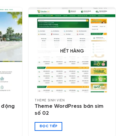
HẾT HÀNG
THEME SINH VIÊN
 động
Theme WordPress bán sim
số 02
ĐỌC TIẾP