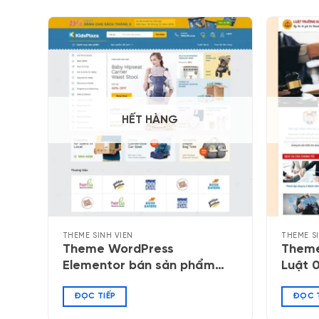
HẾT HÀNG
THEME SINH VIÊN
THEME S
Theme WordPress
Theme
Elementor bán sản phẩm
Luật 
mẹ và bé 04
ĐỌC TIẾP
ĐỌC T