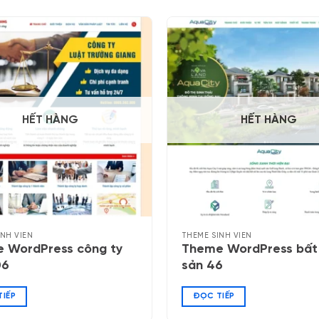
HẾT HÀNG
HẾT HÀNG
INH VIÊN
THEME SINH VIÊN
 WordPress công ty
Theme WordPress bất
06
sản 46
IẾP
ĐỌC TIẾP