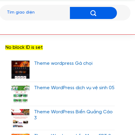
Tìm
kiếm:
No block ID is set
Theme wordpress Gà chọi
Theme WordPress dịch vụ vệ sinh 05
Theme WordPress Biển Quảng Cáo
3