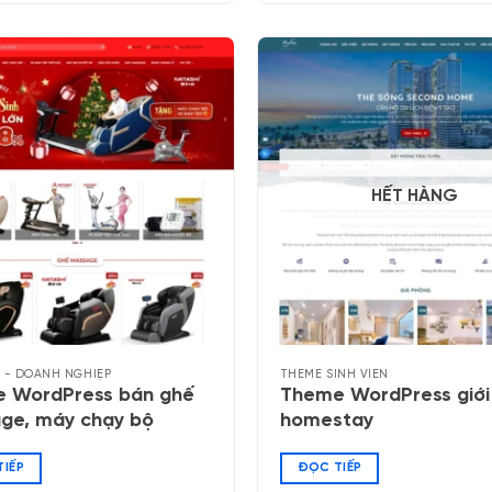
HẾT HÀNG
 - DOANH NGHIỆP
THEME SINH VIÊN
 WordPress bán ghế
Theme WordPress giới 
ge, máy chạy bộ
homestay
IẾP
ĐỌC TIẾP