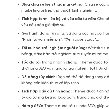
Blog chia sẻ kiến thức marketing:
Chia sẻ các bà
marketing online, thủ thuật, kinh nghiệm,…
Tích hợp form liên hệ và yêu cầu tư vấn:
Cho ph
yêu cầu báo giá dịch vụ.
Gọi hành động rõ ràng:
Sử dụng các nút gọi hàn
“Nhận tư vấn miễn phí”, “Xem case study”,…
Tối ưu hóa trải nghiệm người dùng:
Website tươn
bảng), đảm bảo trải nghiệm trực tuyến mượt mà
Tốc độ tải trang nhanh chóng:
Theme được tối ư
thứ hạng SEO và mang lại trải nghiệm tốt hơn ch
Dễ dàng tùy chỉnh:
Bạn có thể dễ dàng thay đổi
không cần kiến thức về lập trình.
Tích hợp đầy đủ tính năng:
Theme được tích hợp
ty digital marketing, bao gồm: trang chủ, giới thiệ
Hỗ trợ SEO:
Theme được tối ưu hóa SEO, giúp w