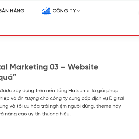
BÁN HÀNG
CÔNG TY
al Marketing 03 – Website
 quả”
 được xây dựng trên nền tảng Flatsome, là giải pháp
ệp và ấn tượng cho công ty cung cấp dịch vụ Digital
 dung và tối ưu hóa trải nghiệm người dùng, theme này
à nâng cao uy tín thương hiệu.