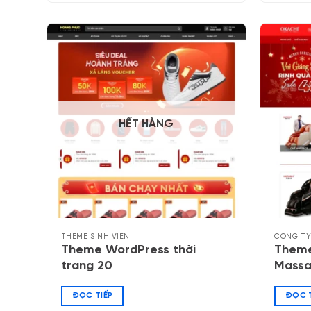
HẾT HÀNG
THEME SINH VIÊN
CÔNG TY
Theme WordPress thời
Theme
trang 20
Massa
ĐỌC TIẾP
ĐỌC T