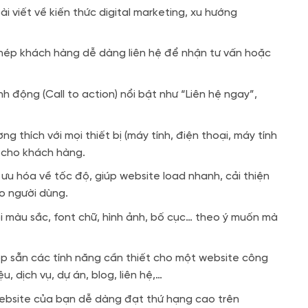
i viết về kiến thức digital marketing, xu hướng
ép khách hàng dễ dàng liên hệ để nhận tư vấn hoặc
h động (Call to action) nổi bật như “Liên hệ ngay”,
g thích với mọi thiết bị (máy tính, điện thoại, máy tính
 cho khách hàng.
u hóa về tốc độ, giúp website load nhanh, cải thiện
o người dùng.
 màu sắc, font chữ, hình ảnh, bố cục… theo ý muốn mà
 sẵn các tính năng cần thiết cho một website công
u, dịch vụ, dự án, blog, liên hệ,…
ebsite của bạn dễ dàng đạt thứ hạng cao trên