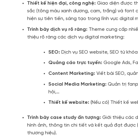
Thiết kế hiện đại, công nghệ:
Giao diện được th
sắc (tông màu xanh dương, cam, trắng) và font 
hiện sự tiên tiến, sáng tạo trong lĩnh vực digital 
Trình bày dịch vụ rõ ràng:
Theme cung cấp nhiều 
thiệu rõ ràng các dịch vụ digital marketing:
SEO:
Dịch vụ SEO website, SEO từ khóa
Quảng cáo trực tuyến:
Google Ads, Fa
Content Marketing:
Viết bài SEO, quản
Social Media Marketing:
Quản trị fanp
hội,…
Thiết kế website:
(Nếu có) Thiết kế we
Trình bày case study ấn tượng:
Giới thiệu các d
hình ảnh, thông tin chi tiết và kết quả đạt được
thương hiệu).