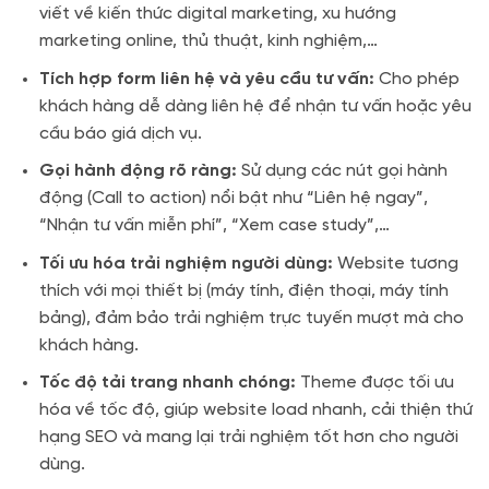
viết về kiến thức digital marketing, xu hướng
marketing online, thủ thuật, kinh nghiệm,…
Tích hợp form liên hệ và yêu cầu tư vấn:
Cho phép
khách hàng dễ dàng liên hệ để nhận tư vấn hoặc yêu
cầu báo giá dịch vụ.
Gọi hành động rõ ràng:
Sử dụng các nút gọi hành
động (Call to action) nổi bật như “Liên hệ ngay”,
“Nhận tư vấn miễn phí”, “Xem case study”,…
Tối ưu hóa trải nghiệm người dùng:
Website tương
thích với mọi thiết bị (máy tính, điện thoại, máy tính
bảng), đảm bảo trải nghiệm trực tuyến mượt mà cho
khách hàng.
Tốc độ tải trang nhanh chóng:
Theme được tối ưu
hóa về tốc độ, giúp website load nhanh, cải thiện thứ
hạng SEO và mang lại trải nghiệm tốt hơn cho người
dùng.