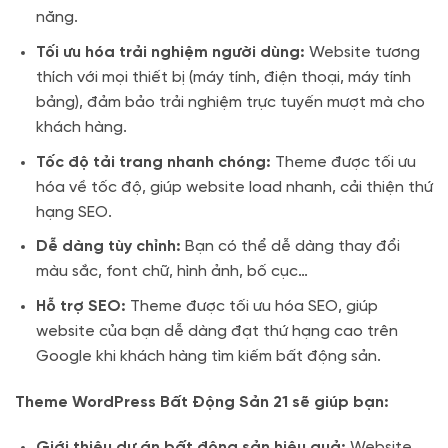
năng.
Tối ưu hóa trải nghiệm người dùng:
Website tương
thích với mọi thiết bị (máy tính, điện thoại, máy tính
bảng), đảm bảo trải nghiệm trực tuyến mượt mà cho
khách hàng.
Tốc độ tải trang nhanh chóng:
Theme được tối ưu
hóa về tốc độ, giúp website load nhanh, cải thiện thứ
hạng SEO.
Dễ dàng tùy chỉnh:
Bạn có thể dễ dàng thay đổi
màu sắc, font chữ, hình ảnh, bố cục…
Hỗ trợ SEO:
Theme được tối ưu hóa SEO, giúp
website của bạn dễ dàng đạt thứ hạng cao trên
Google khi khách hàng tìm kiếm bất động sản.
Theme WordPress Bất Động Sản 21 sẽ giúp bạn:
Giới thiệu dự án bất động sản hiệu quả:
Website