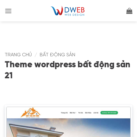
Bỏ
qua
nội
dung
TRANG CHỦ
/
BẤT ĐỘNG SẢN
Theme wordpress bất động sản
21