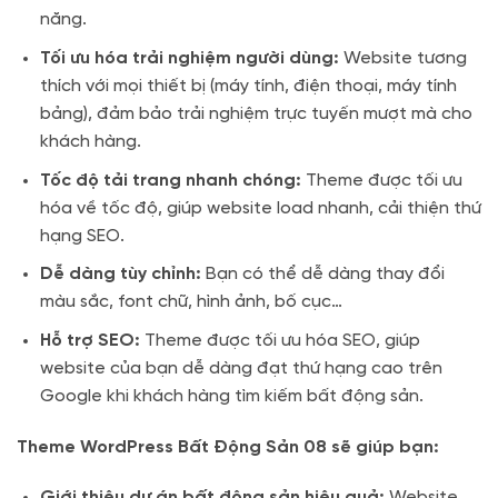
năng.
Tối ưu hóa trải nghiệm người dùng:
Website tương
thích với mọi thiết bị (máy tính, điện thoại, máy tính
bảng), đảm bảo trải nghiệm trực tuyến mượt mà cho
khách hàng.
Tốc độ tải trang nhanh chóng:
Theme được tối ưu
hóa về tốc độ, giúp website load nhanh, cải thiện thứ
hạng SEO.
Dễ dàng tùy chỉnh:
Bạn có thể dễ dàng thay đổi
màu sắc, font chữ, hình ảnh, bố cục…
Hỗ trợ SEO:
Theme được tối ưu hóa SEO, giúp
website của bạn dễ dàng đạt thứ hạng cao trên
Google khi khách hàng tìm kiếm bất động sản.
Theme WordPress Bất Động Sản 08 sẽ giúp bạn:
Giới thiệu dự án bất động sản hiệu quả:
Website