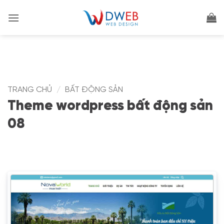
Bỏ
qua
nội
dung
TRANG CHỦ
/
BẤT ĐỘNG SẢN
Theme wordpress bất động sản
08