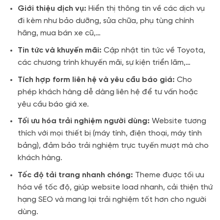
Giới thiệu dịch vụ:
Hiển thị thông tin về các dịch vụ
đi kèm như bảo dưỡng, sửa chữa, phụ tùng chính
hãng, mua bán xe cũ,…
Tin tức và khuyến mãi:
Cập nhật tin tức về Toyota,
các chương trình khuyến mãi, sự kiện triển lãm,…
Tích hợp form liên hệ và yêu cầu báo giá:
Cho
phép khách hàng dễ dàng liên hệ để tư vấn hoặc
yêu cầu báo giá xe.
Tối ưu hóa trải nghiệm người dùng:
Website tương
thích với mọi thiết bị (máy tính, điện thoại, máy tính
bảng), đảm bảo trải nghiệm trực tuyến mượt mà cho
khách hàng.
Tốc độ tải trang nhanh chóng:
Theme được tối ưu
hóa về tốc độ, giúp website load nhanh, cải thiện thứ
hạng SEO và mang lại trải nghiệm tốt hơn cho người
dùng.