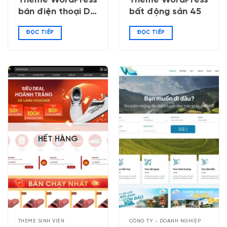
Theme WordPress
Theme WordPress
bán điện thoại Di
bất động sản 45
Động Việt
ĐỌC TIẾP
ĐỌC TIẾP
HẾT HÀNG
THEME SINH VIÊN
CÔNG TY - DOANH NGHIỆP