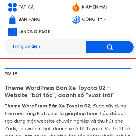
TẤT CẢ
KHUYẾN MÃI
BÁN HÀNG
CÔNG TY
LANDING PAGE
Tìm
kiếm:
MÔ TẢ
Theme WordPress Bán Xe Toyota 02 –
Website “bứt tốc”, doanh số “vượt trội”
Theme WordPress Bán Xe Toyota 02
, được xây dựng
trên nền tảng Flatsome, là giải pháp hoàn hảo để bạn
tạo dựng một website chuyên nghiệp và thu hút cho
đại lý, showroom kinh doanh xe ô tô Toyota. Với thiết kế