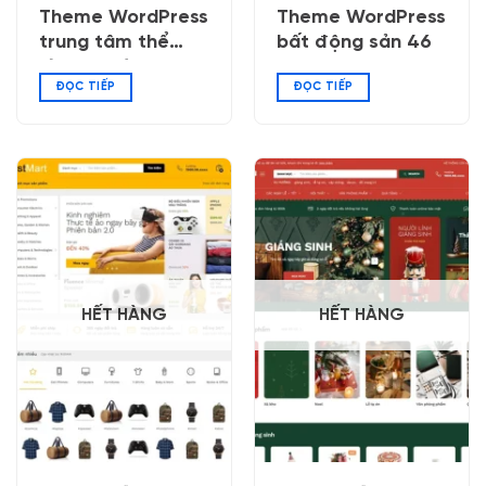
Theme WordPress
Theme WordPress
trung tâm thể
bất động sản 46
hình – phòng tập
ĐỌC TIẾP
ĐỌC TIẾP
gym 04
HẾT HÀNG
HẾT HÀNG