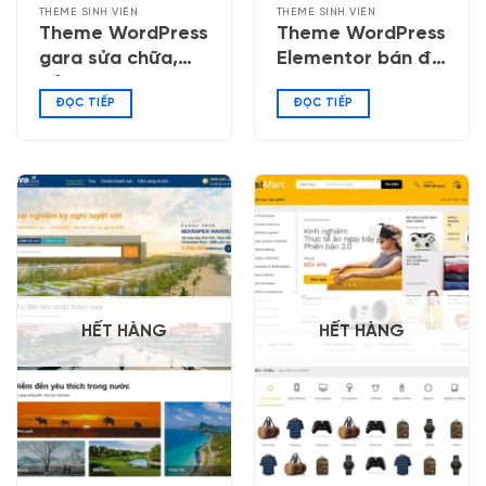
THEME SINH VIÊN
THEME SINH VIÊN
Theme WordPress
Theme WordPress
gara sửa chữa,
Elementor bán đồ
bảo dưỡng ô tô
công nghệ 04
ĐỌC TIẾP
ĐỌC TIẾP
HẾT HÀNG
HẾT HÀNG