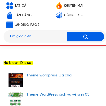
TẤT CẢ
KHUYẾN MÃI
BÁN HÀNG
CÔNG TY
LANDING PAGE
Tìm
kiếm:
No block ID is set
Theme wordpress Gà chọi
Theme WordPress dịch vụ vệ sinh 05