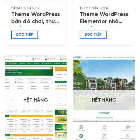
THEME SINH VIÊN
THEME SINH VIÊN
Theme WordPress
Theme WordPress
bán đồ chơi, thực
Elementor nhà
phẩm thú cưng 02
thuốc 06
ĐỌC TIẾP
ĐỌC TIẾP
HẾT HÀNG
HẾT HÀNG