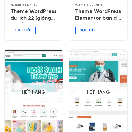
THEME SINH VIÊN
THEME SINH VIÊN
Theme WordPress
Theme WordPress
du lịch 22 (giống
Elementor bán đồ
ivivu)
công nghệ 06
ĐỌC TIẾP
ĐỌC TIẾP
HẾT HÀNG
HẾT HÀNG