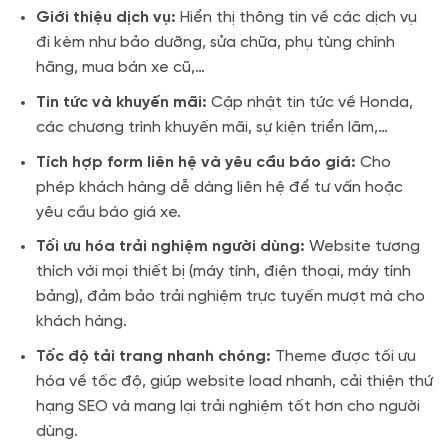
Giới thiệu dịch vụ:
Hiển thị thông tin về các dịch vụ
đi kèm như bảo dưỡng, sửa chữa, phụ tùng chính
hãng, mua bán xe cũ,…
Tin tức và khuyến mãi:
Cập nhật tin tức về Honda,
các chương trình khuyến mãi, sự kiện triển lãm,…
Tích hợp form liên hệ và yêu cầu báo giá:
Cho
phép khách hàng dễ dàng liên hệ để tư vấn hoặc
yêu cầu báo giá xe.
Tối ưu hóa trải nghiệm người dùng:
Website tương
thích với mọi thiết bị (máy tính, điện thoại, máy tính
bảng), đảm bảo trải nghiệm trực tuyến mượt mà cho
khách hàng.
Tốc độ tải trang nhanh chóng:
Theme được tối ưu
hóa về tốc độ, giúp website load nhanh, cải thiện thứ
hạng SEO và mang lại trải nghiệm tốt hơn cho người
dùng.