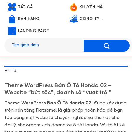
TẤT CẢ
KHUYẾN MÃI
BÁN HÀNG
CÔNG TY
LANDING PAGE
Tìm
kiếm:
MÔ TẢ
Theme WordPress Bán Ô Tô Honda 02 –
Website “bứt tốc”, doanh số “vượt trội”
Theme WordPress Bán Ô Tô Honda 02
, được xây dựng
trên nền tảng Flatsome, là giải pháp hoàn hảo để bạn
tạo dựng một website chuyên nghiệp và thu hút cho
đại lý, showroom kinh doanh xe ô tô Honda. Với thiết kế