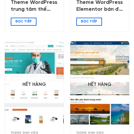
Theme WordPress
Theme WordPress
trung tâm thể
Elementor bán đồ
hình – phòng tập
trang trí, quà
ĐỌC TIẾP
ĐỌC TIẾP
gym 04
tặng
HẾT HÀNG
HẾT HÀNG
THEME SINH VIÊN
THEME SINH VIÊN