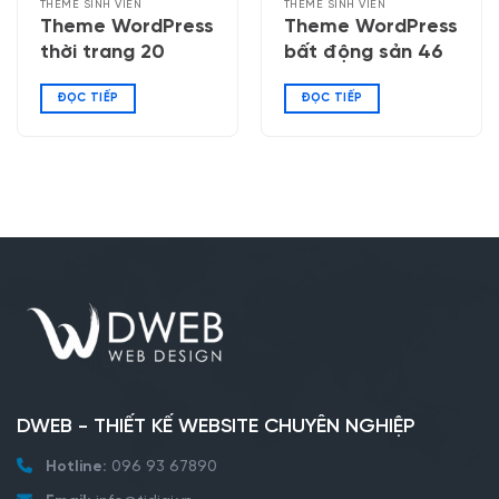
THEME SINH VIÊN
THEME SINH VIÊN
Theme WordPress
Theme WordPress
thời trang 20
bất động sản 46
ĐỌC TIẾP
ĐỌC TIẾP
DWEB - THIẾT KẾ WEBSITE CHUYÊN NGHIỆP
Hotline:
096 93 67890