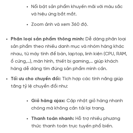
Nổi bật sản phẩm khuyến mãi với màu sắc
và hiệu ứng bắt mắt.
Zoom ảnh và xem 360 độ.
Phân loại sản phẩm thông minh:
Dễ dàng phân loại
sản phẩm theo nhiều danh mục và nhóm hàng khác
nhau, từ máy tính để bàn, laptop, linh kiện (CPU, RAM,
ổ cứng,…), màn hình, thiết bị gaming,… giúp khách
hàng dễ dàng tìm đúng sản phẩm mình cần.
Tối ưu cho chuyển đổi:
Tích hợp các tính năng giúp
tăng tỷ lệ chuyển đổi như:
Giỏ hàng ajax:
Cập nhật giỏ hàng nhanh
chóng mà không cần tải lại trang.
Thanh toán nhanh:
Hỗ trợ nhiều phương
thức thanh toán trực tuyến phổ biến.