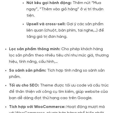
Nút kêu gọi hành động:
Thêm nút “Mua
ngay”, “Thêm vào giỏ hàng” ở vị trí thuận
tiện.
Upsell và cross-sell:
Gợi ý các sản phẩm
liên quan (chuột, bàn phím, tai nghe,…) để
tăng giá trị đơn hàng.
Lọc sản phẩm thông minh:
Cho phép khách hàng
lọc sản phẩm theo nhiều tiêu chí như mức giá, thương
hiệu, tính năng, cấu hình,…
So sánh sản phẩm:
Tích hợp tính năng so sánh sản
phẩm.
Tối ưu cho SEO:
Theme được tối ưu code và cấu trúc
để thân thiện với công cụ tìm kiếm, giúp website của
bạn dễ dàng đạt thứ hạng cao trên Google.
Tích hợp với WooCommerce:
Hoạt động mượt mà