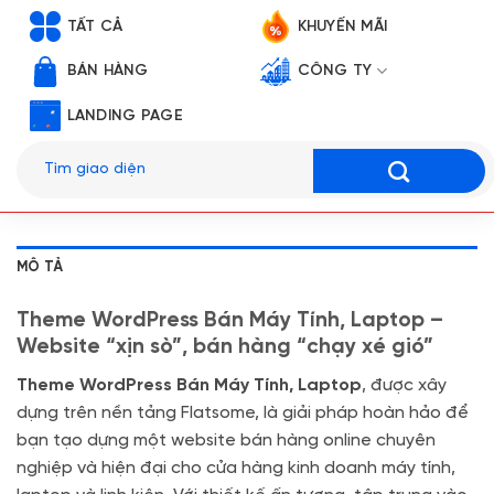
TẤT CẢ
KHUYẾN MÃI
BÁN HÀNG
CÔNG TY
LANDING PAGE
Tìm
kiếm:
MÔ TẢ
Theme WordPress Bán Máy Tính, Laptop –
Website “xịn sò”, bán hàng “chạy xé gió”
Theme WordPress Bán Máy Tính, Laptop
, được xây
dựng trên nền tảng Flatsome, là giải pháp hoàn hảo để
bạn tạo dựng một website bán hàng online chuyên
nghiệp và hiện đại cho cửa hàng kinh doanh máy tính,