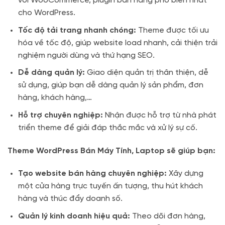
với WooCommerce, plugin bán hàng phổ biến nhất
cho WordPress.
Tốc độ tải trang nhanh chóng:
Theme được tối ưu
hóa về tốc độ, giúp website load nhanh, cải thiện trải
nghiệm người dùng và thứ hạng SEO.
Dễ dàng quản lý:
Giao diện quản trị thân thiện, dễ
sử dụng, giúp bạn dễ dàng quản lý sản phẩm, đơn
hàng, khách hàng,…
Hỗ trợ chuyên nghiệp:
Nhận được hỗ trợ từ nhà phát
triển theme để giải đáp thắc mắc và xử lý sự cố.
Theme WordPress Bán Máy Tính, Laptop sẽ giúp bạn:
Tạo website bán hàng chuyên nghiệp:
Xây dựng
một cửa hàng trực tuyến ấn tượng, thu hút khách
hàng và thúc đẩy doanh số.
Quản lý kinh doanh hiệu quả:
Theo dõi đơn hàng,