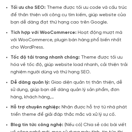
Tối ưu cho SEO:
Theme được tối ưu code và cấu trúc
để thân thiện với công cụ tìm kiếm, giúp website của
bạn dễ dàng đạt thứ hạng cao trên Google.
Tích hợp với WooCommerce:
Hoạt động mượt mà
với WooCommerce, plugin bán hàng phổ biến nhất
cho WordPress.
Tốc độ tải trang nhanh chóng:
Theme được tối ưu
hóa về tốc độ, giúp website load nhanh, cải thiện trải
nghiệm người dùng và thứ hạng SEO.
Dễ dàng quản lý:
Giao diện quản trị thân thiện, dễ
sử dụng, giúp bạn dễ dàng quản lý sản phẩm, đơn
hàng, khách hàng,…
Hỗ trợ chuyên nghiệp:
Nhận được hỗ trợ từ nhà phát
triển theme để giải đáp thắc mắc và xử lý sự cố.
Blog tin tức công nghệ:
(Nếu có) Chia sẻ các bài viết