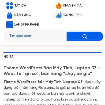
TẤT CẢ
KHUYẾN MÃI
BÁN HÀNG
CÔNG TY
LANDING PAGE
Tìm
kiếm:
MÔ TẢ
Theme WordPress Bán Máy Tính, Laptop 03 –
Website “xịn sò”, bán hàng “chạy xé gió”
Theme WordPress Bán Máy Tính, Laptop 03
, được xây
dựng trên nền tảng Flatsome, là giải pháp hoàn hảo để
bạn tạo dựng một website bán hàng online chuyên
nghiệp và hiện đại cho cửa hàng kinh doanh máy tính,