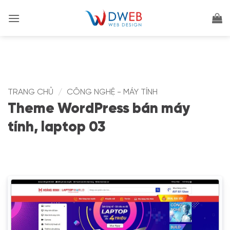
Bỏ
qua
nội
dung
TRANG CHỦ
/
CÔNG NGHỆ - MÁY TÍNH
Theme WordPress bán máy
tính, laptop 03