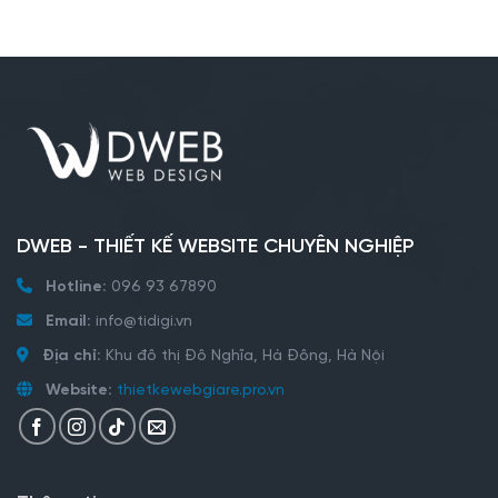
DWEB - THIẾT KẾ WEBSITE CHUYÊN NGHIỆP
Hotline:
096 93 67890
Email:
info@tidigi.vn
Địa chỉ:
Khu đô thị Đô Nghĩa, Hà Đông, Hà Nội
Website:
thietkewebgiare.pro.vn