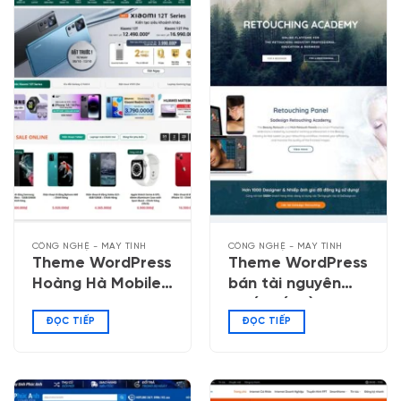
CÔNG NGHỆ - MÁY TÍNH
CÔNG NGHỆ - MÁY TÍNH
Theme WordPress
Theme WordPress
Hoàng Hà Mobile
bán tài nguyên
02
thiết kế đồ họa
ĐỌC TIẾP
ĐỌC TIẾP
Photoshop