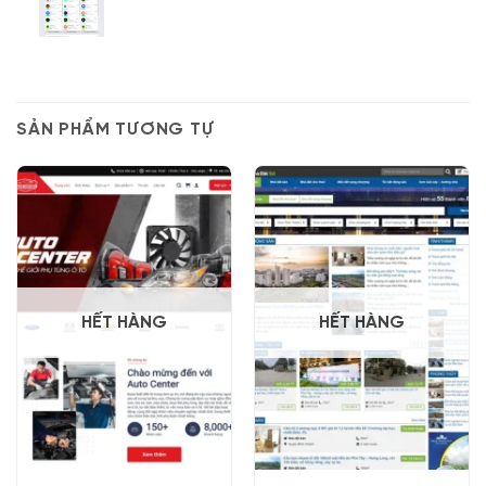
SẢN PHẨM TƯƠNG TỰ
HẾT HÀNG
HẾT HÀNG