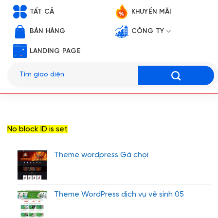
TẤT CẢ
KHUYẾN MÃI
BÁN HÀNG
CÔNG TY
LANDING PAGE
Tìm
kiếm:
No block ID is set
Theme wordpress Gà chọi
Theme WordPress dịch vụ vệ sinh 05