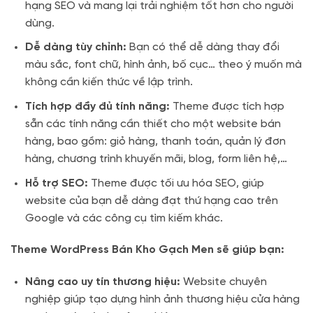
hạng SEO và mang lại trải nghiệm tốt hơn cho người
dùng.
Dễ dàng tùy chỉnh:
Bạn có thể dễ dàng thay đổi
màu sắc, font chữ, hình ảnh, bố cục… theo ý muốn mà
không cần kiến thức về lập trình.
Tích hợp đầy đủ tính năng:
Theme được tích hợp
sẵn các tính năng cần thiết cho một website bán
hàng, bao gồm: giỏ hàng, thanh toán, quản lý đơn
hàng, chương trình khuyến mãi, blog, form liên hệ,…
Hỗ trợ SEO:
Theme được tối ưu hóa SEO, giúp
website của bạn dễ dàng đạt thứ hạng cao trên
Google và các công cụ tìm kiếm khác.
Theme WordPress Bán Kho Gạch Men sẽ giúp bạn:
Nâng cao uy tín thương hiệu:
Website chuyên
nghiệp giúp tạo dựng hình ảnh thương hiệu cửa hàng