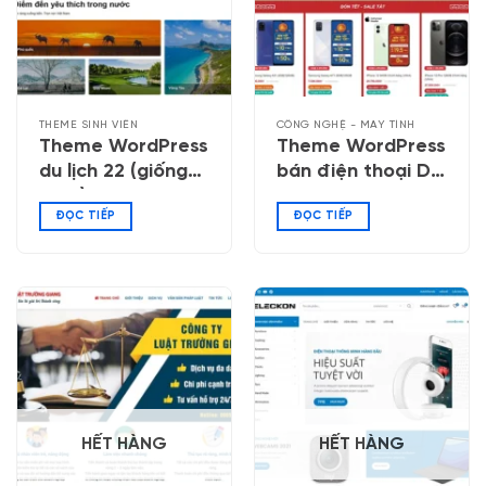
THEME SINH VIÊN
CÔNG NGHỆ - MÁY TÍNH
Theme WordPress
Theme WordPress
du lịch 22 (giống
bán điện thoại Di
ivivu)
Động Việt
ĐỌC TIẾP
ĐỌC TIẾP
HẾT HÀNG
HẾT HÀNG