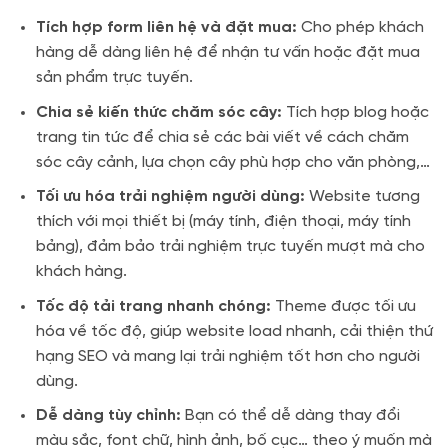
Tích hợp form liên hệ và đặt mua:
Cho phép khách
hàng dễ dàng liên hệ để nhận tư vấn hoặc đặt mua
sản phẩm trực tuyến.
Chia sẻ kiến thức chăm sóc cây:
Tích hợp blog hoặc
trang tin tức để chia sẻ các bài viết về cách chăm
sóc cây cảnh, lựa chọn cây phù hợp cho văn phòng,…
Tối ưu hóa trải nghiệm người dùng:
Website tương
thích với mọi thiết bị (máy tính, điện thoại, máy tính
bảng), đảm bảo trải nghiệm trực tuyến mượt mà cho
khách hàng.
Tốc độ tải trang nhanh chóng:
Theme được tối ưu
hóa về tốc độ, giúp website load nhanh, cải thiện thứ
hạng SEO và mang lại trải nghiệm tốt hơn cho người
dùng.
Dễ dàng tùy chỉnh:
Bạn có thể dễ dàng thay đổi
màu sắc, font chữ, hình ảnh, bố cục… theo ý muốn mà