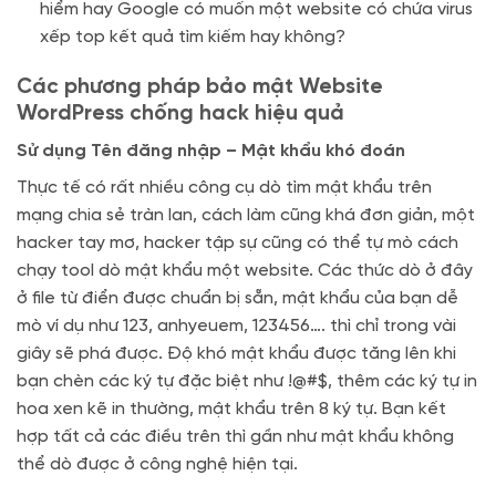
hiểm hay Google có muốn một website có chứa virus
xếp top kết quả tìm kiếm hay không?
Các phương pháp bảo mật Website
WordPress chống hack hiệu quả
Sử dụng Tên đăng nhập – Mật khẩu khó đoán
Thực tế có rất nhiều công cụ dò tìm mật khẩu trên
mạng chia sẻ tràn lan, cách làm cũng khá đơn giản, một
hacker tay mơ, hacker tập sự cũng có thể tự mò cách
chạy tool dò mật khẩu một website. Các thức dò ở đây
ở file từ điển được chuẩn bị sẵn, mật khẩu của bạn dễ
mò ví dụ như 123, anhyeuem, 123456…. thì chỉ trong vài
giây sẽ phá được. Độ khó mật khẩu được tăng lên khi
bạn chèn các ký tự đặc biệt như !@#$, thêm các ký tự in
hoa xen kẽ in thường, mật khẩu trên 8 ký tự. Bạn kết
hợp tất cả các điều trên thì gần như mật khẩu không
thể dò được ở công nghệ hiện tại.