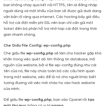
bạn không chạy qua kết nối HTTPS, tên id đăng nhập
người dùng và mật khẩu của bạn sẽ được gửi dưới dạng
văn bản rõ ràng qua internet. Các hosting bây giờ đều
hỗ trợ cài đặt miễn phí SSL nên bạn chỉ cần gửi một
ticket đến bộ phận hỗ trợ nhờ hợp cài đặt trong thời
gian nhanh chóng.
Che Giấu File Config: wp-config.php
Che giấu file
wp-config.php
sẽ làm cho hacker gặp khó
khăn trong việc quét dò tìm thông tin database, mã
nguồn của website, bởi vì file wp-config đúng như cái
tên của nó, file này chứa toàn bộ các cấu hình quan
trọng một website, việc để lộ nó cho người khác biết
tương đương với việc mời chào họ vào hack website
của mình.
Để giấu file
wp-config.php
, bạn vào Cpanel rồi
tạo
một thư mục
trống có vị trí
ngang