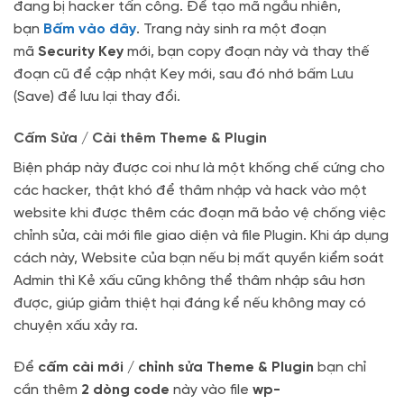
đang bị hacker tấn công. Để tạo mã ngẫu nhiên,
bạn
Bấm vào đây
. Trang này sinh ra một đoạn
mã
Security Key
mới, bạn copy đoạn này và thay thế
đoạn cũ để cập nhật Key mới, sau đó nhớ bấm Lưu
(Save) để lưu lại thay đổi.
Cấm Sửa / Cài thêm Theme & Plugin
Biện pháp này được coi như là một khống chế cứng cho
các hacker, thật khó để thâm nhập và hack vào một
website khi được thêm các đoạn mã bảo vệ chống việc
chỉnh sửa, cài mới file giao diện và file Plugin. Khi áp dụng
cách này, Website của bạn nếu bị mất quyền kiểm soát
Admin thì Kẻ xấu cũng không thể thâm nhập sâu hơn
được, giúp giảm thiệt hại đáng kể nếu không may có
chuyện xấu xảy ra.
Để
cấm cài mới / chỉnh sửa Theme & Plugin
bạn chỉ
cần thêm
2 dòng code
này vào file
wp-