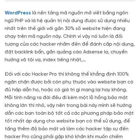
WordPress
là nền tảng mã nguồn mở viết bằng ngôn
ngữ PHP và là hệ quản trị nội dung được sử dụng nhiều
nhất trên thế giới với gần 30% số website hiện đang
chạy trên mã nguồn này. Chính vì vậy nó luôn là đối
tượng của các hacker nhắm đến để đánh cắp nội dung,
đặt backlink bẩn, gắn quảng cáo Adsense lạ, chuyển
hướng vô tội vạ, index tiếng nhật,…
Đối với các Hacker Pro thì không thể khẳng định 100%
ngăn chặn được bởi còn phụ thuộc vào website bạn có
đủ hấp dẫn họ, hoặc có giá trị gì mang lại hay không.
Mỗi tính năng ra đời đều đi kèm một lỗ hổng bảo mật
không lớn thì nhỏ, vậy nên trong bài này mình sẽ hướng
dẫn các bạn toàn bộ tất cả các phương pháp bảo mật
tốt nhất áp dụng cho website bạn có thể sử dụng, để
tăng thêm độ bảo mật và làm các hacker tập sự đến
hacker Pro cũng phải gặp khó khăn khi muốn chiếm