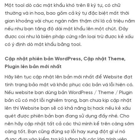
Một tool dò các mật khẩu khó trên 8 ký tự, có chữ
thường và in hoa, bao gồm cả ký tự đặc biệt mất thời
gian khoảng vài chục ngàn năm thậm chí là cả triệu năm
nếu như bạn tăng độ dài mật khẩu lên một chút. Đây
được coi như là biện pháp cứng rắn loại trừ được kẻ xấu
có ý định dò mật khẩu bằng tool.
Cập nhật phiên bản WordPress, Cập nhật Theme,
Plugin lên bản mới nhất
Hãy liên tục cập nhật lên bản mới nhất để Website đạt
tình trạng bảo mật và khắc phục các bản vá lỗi hiện có.
Nếu website bạn dùng bản WordPress / Theme / Plugin
bản cũ có một lỗi nghiêm trọng, bạn chưa kịp cập nhật
lên thì Website bạn sẽ có khả năng bị hack nếu kẻ xấu
quét được phiên bản bạn đang sử dụng đấy nhé. Cho
nên hãy cập nhật tất cả các thứ mình kể trên càng sớm
càng tốt. Bạn cũng đừng sợ lỗi hay xung đột gì vì nó
được đưa vào kiểm tra kỹ lưỡng bởi các lập trình viên