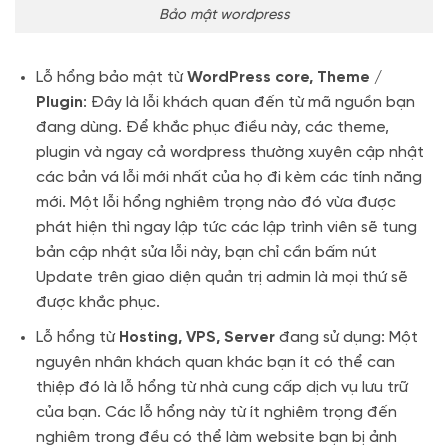
Bảo mật wordpress
Lỗ hổng bảo mật từ
WordPress core, Theme /
Plugin
: Đây là lỗi khách quan đến từ mã nguồn bạn
đang dùng. Để khắc phục điều này, các theme,
plugin và ngay cả wordpress thường xuyên cập nhật
các bản vá lỗi mới nhất của họ đi kèm các tính năng
mới. Một lỗi hổng nghiêm trọng nào đó vừa được
phát hiện thì ngay lập tức các lập trình viên sẽ tung
bản cập nhật sửa lỗi này, bạn chỉ cần bấm nút
Update trên giao diện quản trị admin là mọi thứ sẽ
được khắc phục.
Lỗ hổng từ
Hosting, VPS, Server
đang sử dụng: Một
nguyên nhân khách quan khác bạn ít có thể can
thiệp đó là lỗ hổng từ nhà cung cấp dịch vụ lưu trữ
của bạn. Các lỗ hổng này từ ít nghiêm trọng đến
nghiêm trong đều có thể làm website bạn bị ảnh