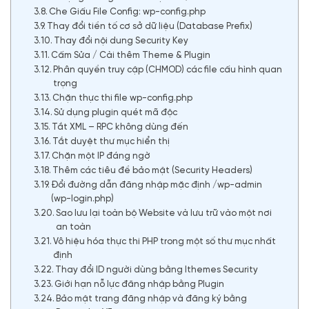
Che Giấu File Config: wp-config.php
Thay đổi tiền tố cơ sở dữ liệu (Database Prefix)
Thay đổi nội dung Security Key
Cấm Sửa / Cài thêm Theme & Plugin
Phân quyền truy cập (CHMOD) các file cấu hình quan
trọng
Chặn thực thi file wp-config.php
Sử dụng plugin quét mã độc
Tắt XML – RPC không dùng đến
Tắt duyệt thư mục hiển thị
Chặn một IP đáng ngờ
Thêm các tiêu đề bảo mật (Security Headers)
Đổi đường dẫn đăng nhập mặc định /wp-admin
(wp-login.php)
Sao lưu lại toàn bộ Website và lưu trữ vào một nơi
an toàn
Vô hiệu hóa thực thi PHP trong một số thư mục nhất
định
Thay đổi ID người dùng bằng Ithemes Security
Giới hạn nỗ lực đăng nhập bằng Plugin
Bảo mật trang đăng nhập và đăng ký bằng