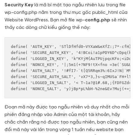
Security Key
là mã bí mật tạo ngẫu nhiên lưu trong file
wp-config.php nằm trong thư mục gốc public_html của
Website WordPress. Bạn mở file wp-
config.php
sẽ nhìn
thấy các dòng chữ kiểu giống thế này:
define( 'AUTH_KEY', 'STlDfHfd0~VYXaW&eXfZ:;7*-cfH}9s
define( 'SECURE_AUTH_KEY', '4!BCoi!a1pPDY6D^cDpq(k~/
define( 'LOGGED_IN_KEY', 'k^KYjM{AuTPUjpqcKFo;<iDo5G
define( 'NONCE_KEY', '|;5m1(+?NF9!tX<fno =3e(`SU&Ul>
define( 'AUTH_SALT', '!#fI7-`t[Q5RRqm3%:6IxJ!N|`M%j2
define( 'SECURE_AUTH_SALT', 'vX7*3,}s~qIMUSa`FH+lT0r
define( 'LOGGED_IN_SALT', '< T~1a?@1#.68,;{FDFGZd>gs
define( 'NONCE_SALT', 'y)jBp*pL%bH-%2ne&Ev?Muj(+=j2
Đoạn mã này được tạo ngẫu nhiên và duy nhất cho mỗi
phiên đăng nhập vào Admin của một tài khoản, hãy
chắc chắn rằng nó được tạo ngẫu nhiên, bạn cũng nên
đổi mã này vài lần trong vòng 1 tuần nếu website bạn