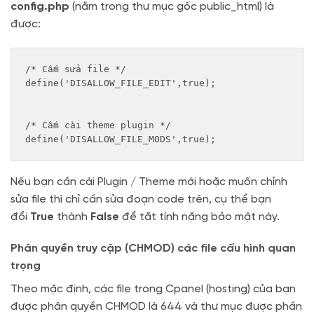
config.php
(nằm trong thư mục gốc public_html) là
được:
/* Cấm sửa file */

define('DISALLOW_FILE_EDIT',true);

/* Cấm cài theme plugin */

define('DISALLOW_FILE_MODS',true);
Nếu bạn cần cài Plugin / Theme mới hoặc muốn chỉnh
sửa file thì chỉ cần sửa đoạn code trên, cụ thể bạn
đổi
True
thành
False
để tắt tính năng bảo mật này.
Phân quyền truy cập (CHMOD) các file cấu hình quan
trọng
Theo mặc định, các file trong Cpanel (hosting) của bạn
được phân quyền CHMOD là 644 và thư mục được phần