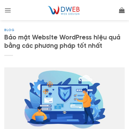
Bỏ
qua
nội
dung
BLOG
Bảo mật Website WordPress hiệu quả
bằng các phương pháp tốt nhất