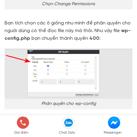
Chọn Change Permissions
Bạn tích chọn các ô giống như mình để phân quyền cho
người dùng có thể đọc file này mà thôi. Như vậy file
wp-
config.php
bạn chuyển thành quyền
400
:
Phân quyền cho wp-config
* Đối với file .htaccess:
Gọi điện
Chat Zalo
Messenger
File .htaccess
theo mặc định có thể
bị ẩn
đi, để
hiển