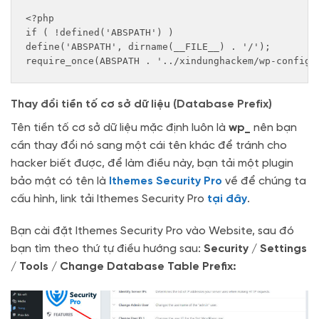
<?php

if ( !defined('ABSPATH') )

define('ABSPATH', dirname(__FILE__) . '/');

require_once(ABSPATH . '../xindunghackem/wp-config.
Thay đổi tiền tố cơ sở dữ liệu (Database Prefix)
Tên tiền tố cơ sở dữ liệu mặc định luôn là
wp_
nên bạn
cần thay đổi nó sang một cái tên khác để tránh cho
hacker biết được, để làm điều này, bạn tải một plugin
bảo mật có tên là
Ithemes Security Pro
về để chúng ta
cấu hình, link tải Ithemes Security Pro
tại đây
.
Bạn cài đặt Ithemes Security Pro vào Website, sau đó
bạn tìm theo thứ tự điều hướng sau:
Security / Settings
/ Tools / Change Database Table Prefix: