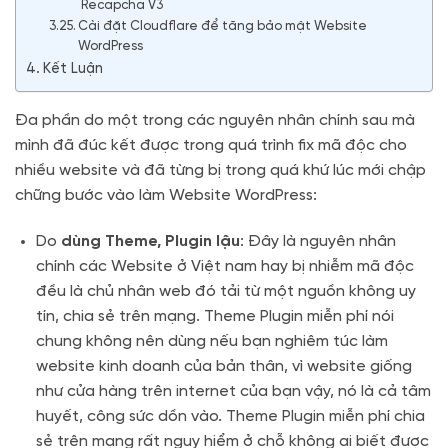
Recapcha V3
Cài đặt Cloudflare để tăng bảo mật Website
WordPress
Kết Luận
Đa phần do một trong các nguyên nhân chính sau mà
mình đã đúc kết được trong quá trình fix mã độc cho
nhiều website và đã từng bị trong quá khứ lúc mới chập
chững bước vào làm Website WordPress:
Do
dùng Theme, Plugin lậu
: Đây là nguyên nhân
chính các Website ở Việt nam hay bị nhiễm mã độc
đều là chủ nhân web đó tải từ một nguồn không uy
tín, chia sẻ trên mạng. Theme Plugin miễn phí nói
chung không nên dùng nếu bạn nghiêm túc làm
website kinh doanh của bản thân, vì website giống
như cửa hàng trên internet của bạn vậy, nó là cả tâm
huyết, công sức dồn vào. Theme Plugin miễn phí chia
sẻ trên mạng rất nguy hiểm ở chỗ không ai biết được