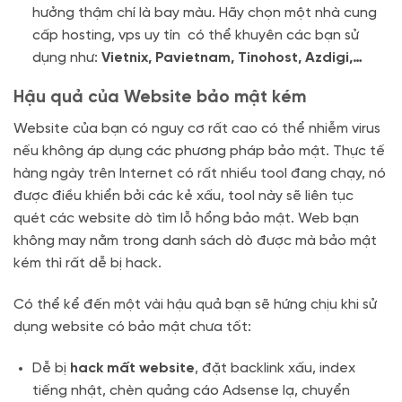
hưởng thậm chí là bay màu. Hãy chọn một nhà cung
cấp hosting, vps uy tín có thể khuyên các bạn sử
dụng như:
Vietnix, Pavietnam, Tinohost, Azdigi,…
Hậu quả của Website bảo mật kém
Website của bạn có nguy cơ rất cao có thể nhiễm virus
nếu không áp dụng các phương pháp bảo mật. Thực tế
hàng ngày trên Internet có rất nhiều tool đang chạy, nó
được điều khiển bởi các kẻ xấu, tool này sẽ liên tục
quét các website dò tìm lỗ hổng bảo mật. Web bạn
không may nằm trong danh sách dò được mà bảo mật
kém thì rất dễ bị hack.
Có thể kể đến một vài hậu quả bạn sẽ hứng chịu khi sử
dụng website có bảo mật chưa tốt:
Dễ bị
hack mất website
, đặt backlink xấu, index
tiếng nhật, chèn quảng cáo Adsense lạ, chuyển