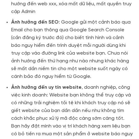
hướng đến web xxx, xóa mất dữ liệu, mất quyền truy
cập Admin
Ảnh hưởng đến SEO
: Google gửi một cảnh báo qua
Email cho bạn thông qua Google Search Console
(cần đăng ký trước đó) cho biết tình hình và cảnh
báo nguy hiểm đến trình duyệt mỗi người dùng khi
truy cập vào đường link của website bạn. Chưa nói
ảnh hướng đến thứ hạng như nào nhưng khác hàng
sẽ mất dần niềm tin cho một website suốt ngày có
cánh bảo đó nguy hiểm từ Google.
Ảnh hưởng đến uy tín website
, doanh nghiệp, công
việc kinh doanh: Website bạn không thể truy cập và
có những trải nghiệm tồi tệ khi khách truy cập nó sẽ
giết website của bạn dần dần nếu như không tìm
cách khắc phục xử lý mã độc càng sớm càng tốt.
Bạn hãy đặt mình vào vị trí khách hàng xem liệu bạn
có bỏ tiền ra mua một sản phẩm ở website báo nguy