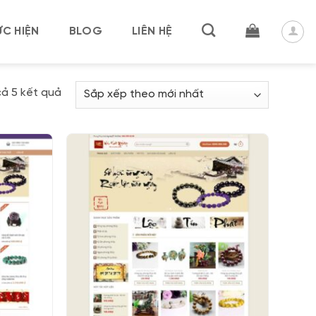
C HIỆN
BLOG
LIÊN HỆ
Đã
cả 5 kết quả
sắp
xếp
theo
mới
nhất