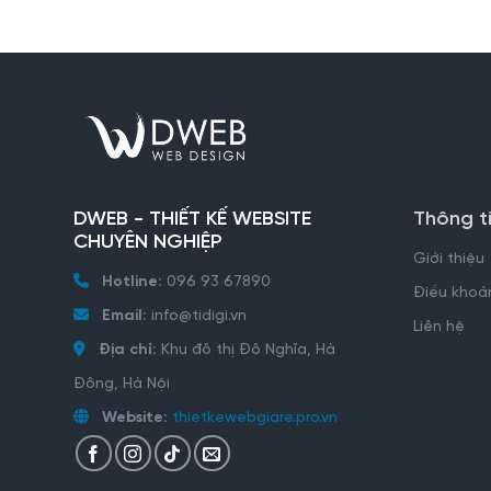
DWEB - THIẾT KẾ WEBSITE
Thông t
CHUYÊN NGHIỆP
Giới thiệu
Hotline:
096 93 67890
Điều khoản
Email:
info@tidigi.vn
Liên hệ
Địa chỉ:
Khu đô thị Đô Nghĩa, Hà
Đông, Hà Nội
Website:
thietkewebgiare.pro.vn