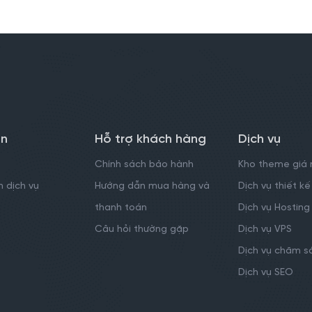
in
Hỗ trợ khách hàng
Dịch vụ
Chính sách bảo hành
Kho theme giá 
 dịch vụ
Hướng dẫn mua hàng và
Dịch vụ thiết 
thanh toán
Dịch vụ Hosting
Câu hỏi thường gặp
Dịch vụ VPS
Dịch vụ chăm s
Dịch vụ SEO