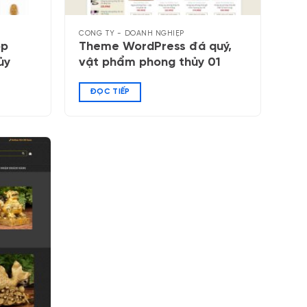
CÔNG TY - DOANH NGHIỆP
op
Theme WordPress đá quý,
ủy
vật phẩm phong thủy 01
ĐỌC TIẾP