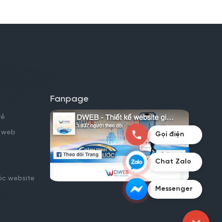
Fanpage
rẻ
kế web
Gọi điện
Chat Zalo
óc website
Messenger