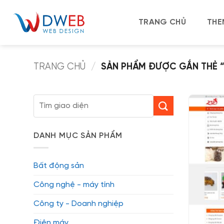
Bỏ
qua
TRANG CHỦ
THE
nội
dung
TRANG CHỦ
/
SẢN PHẨM ĐƯỢC GẮN THẺ “
Tìm
kiếm:
DANH MỤC SẢN PHẨM
Bất động sản
Công nghệ - máy tính
Công ty - Doanh nghiệp
Điện máy