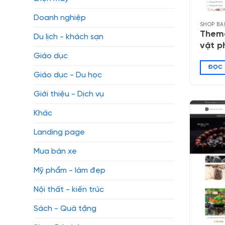
Doanh nghiệp
SHOP BÁ
Them
Du lịch - khách sạn
vật p
Giáo dục
ĐỌC 
Giáo dục - Du học
Giới thiệu - Dịch vụ
Khác
Landing page
Mua bán xe
Mỹ phẩm - làm đẹp
Nội thất - kiến trúc
Sách - Quà tặng