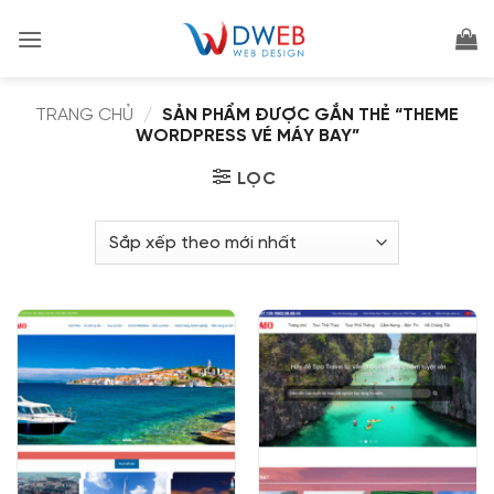
Bỏ
qua
nội
dung
TRANG CHỦ
/
SẢN PHẨM ĐƯỢC GẮN THẺ “THEME
WORDPRESS VÉ MÁY BAY”
LỌC